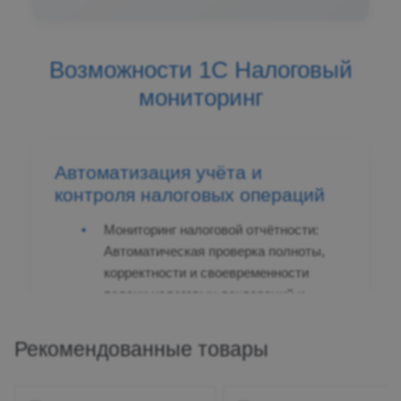
Возможности 1С Налоговый
мониторинг
Автоматизация учёта и
контроля налоговых операций
Мониторинг налоговой отчётности:
Автоматическая проверка полноты,
корректности и своевременности
подачи налоговых деклараций и
расчётов.
Рекомендованные товары
Контроль налоговых обязательств:
Учёт и анализ налоговых
обязательств по различным налогам и