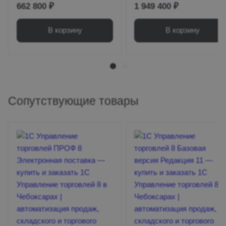
возникновения рисков.
662 800 ₽
1 949 400 ₽
Уведомления и предупреждения:
Автоматическое оповещение
В корзину
В корзину
ответственных лиц о возможных
проблемах.
Сопутствующие товары
Интеграция с налоговыми
органами и системами 1С
Обмен данными с ФНС: Поддержка
электронного документооборота и
обмена информацией в рамках
налогового мониторинга.
Связь с 1С:Бухгалтерией и ERP:
Автоматический обмен данными для
формирования актуальной налоговой