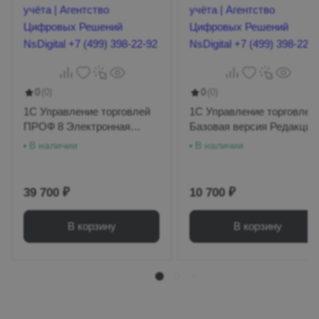
отчётности.
Поддержка нормативных требований:
Обновления в соответствии с
изменениями законодательства.
0
(0)
0
(0)
1С Управление торговлей
1С Управление торговлей
ПРОФ 8 Электронная
Базовая версия Редакция
поставка
11
В наличии
В наличии
Аналитика и отчётность
Налоговые отчёты и дашборды:
39 700 ₽
10 700 ₽
Визуализация ключевых показателей
налогового контроля и эффективности.
В корзину
В корзину
История изменений и аудита:
Хранение подробной информации о
налоговых операциях и изменениях
данных.
Подготовка к налоговым проверкам: