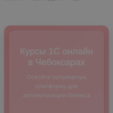
Курсы 1С онлайн
в Чебоксарах
Освойте популярную
платформу для
автоматизации бизнеса