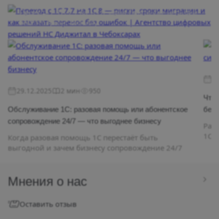
Переход с 1С 7.7 на 1С 8: когда тянуть уже нельзя и
чем это грозит бизнесу
2
29.12.2025
2 мин
950
Что 
Обслуживание 1С: разовая помощь или абонентское
без 
сопровождение 24/7 — что выгоднее бизнесу
Раз
1С 
Когда разовая помощь 1С перестаёт быть
выгодной и зачем бизнесу сопровождение 24/7
Мнения о нас
Оставить отзыв