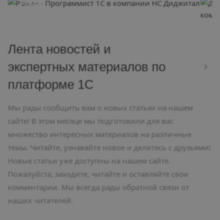
Роман
Д
Телефон
Т
+7 (499) 398-22-92
+7
E-mail
E-
info@nsdigital-official.ru
in
Лента новостей и
экспертных материалов по
платформе 1С
Мы рады сообщить вам о новых статьях на нашем
сайте! В этом месяце мы подготовили для вас
множество интересных материалов на различные
темы. Читайте, узнавайте новое и делитесь с друзьями!
Новые статьи уже доступны на нашем сайте.
Пожалуйста, заходите, читайте и оставляйте свои
комментарии. Мы всегда рады обратной связи от
наших читателей.
29.12.2025
2 мин
942