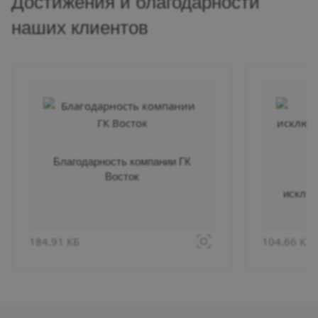
Достижения и благодарности
наших клиентов
Благодарность компании ГК
Восток
Б
исключ
184.91 КБ
104.66 КБ