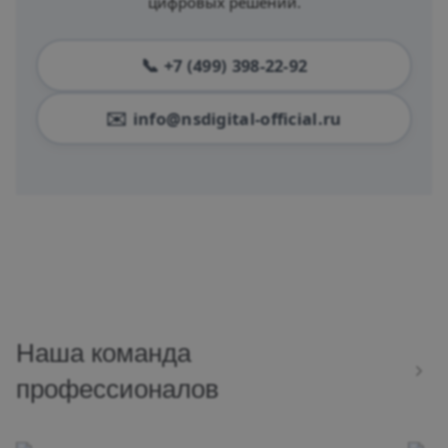
цифровых решений.
+7 (499) 398-22-92
info@nsdigital-official.ru
Наша команда
профессионалов
Программист 1С
Сп