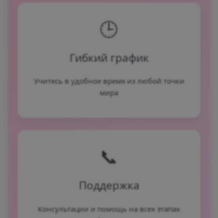
🕒
Гибкий график
Учитесь в удобное время из любой точки
мира
📞
Поддержка
Консультации и помощь на всех этапах