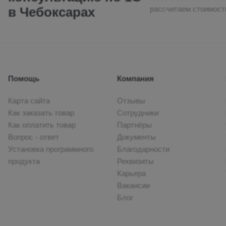
рассчитаем стоимост
в Чебоксарах
НС Диджитал — франч
настройке и сопрово
Помощь
Компания
Карта сайта
Отзывы
Как заказать товар
Сотрудники
Как оплатить товар
Партнёры
Вопрос - ответ
Документы
Установка программного
Благодарности
продукта
Реквизиты
Карьера
Вакансии
Блог