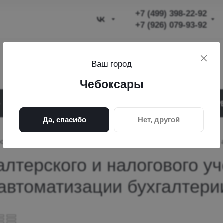
+7 (499) 398-22-92
+7 (926) 079-93-92
+7 (499) 398-22-92
Ваш город
+7 (926) 079-93-92
Чебоксары
Чебоксары
проспект Максима
АКЦИИ
УСЛУГИ
О КОМПАНИИ
СЕР
Горького, 26
Да, спасибо
Нет, другой
Пн-Вс. 09:00-20:00
ского и налогового учёта в Чебоксарах — заказать программы для 
info@nsdigital-official.ru
алтерского и налогового у
автоматизации бухгалтерии