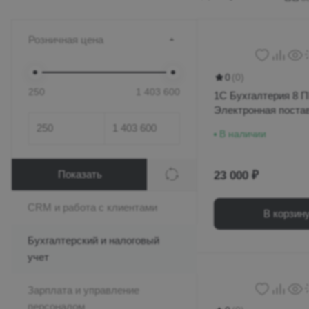
Розничная цена
0
(0)
250
1 403 600
1С Бухгалтерия 8 
Электронная поста
В наличии
Показать
23 000 ₽
CRM и работа с клиентами
В корзин
Бухгалтерский и налоговый
учет
Зарплата и управление
персоналом