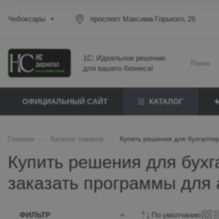
Чебоксары
проспект Максима Горького, 26
1С: Идеальное решение
для вашего бизнеса!
ОФИЦИАЛЬНЫЙ САЙТ
КАТАЛОГ
Главная
—
Каталог товаров
—
Купить решения для бухгалтер
Купить решения для бухг
заказать программы для 
ФИЛЬТР
По умолчанию