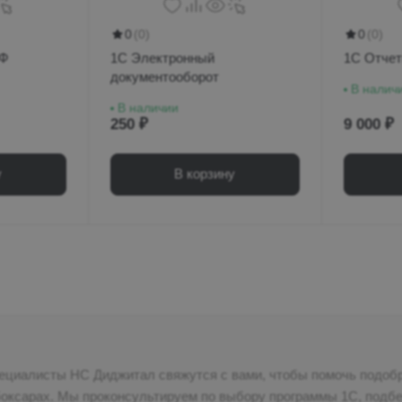
0
(0)
0
(0)
ОФ
1С Электронный
1С Отчет
документооборот
В налич
В наличии
250 ₽
9 000 ₽
у
В корзину
специалисты НС Диджитал свяжутся с вами, чтобы помочь подоб
, подберём подходящую лицензию,