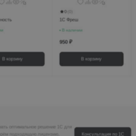
0
(0)
ность
1С Фреш
ии
В наличии
950 ₽
В корзину
В корзину
рать оптимальное решение 1С для
Консультация по 1С