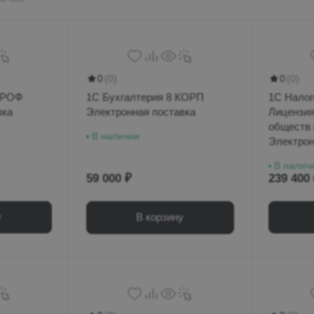
0
(0)
0
(0)
ПРОФ
1С Бухгалтерия 8 КОРП
1С Налог
вка
Электронная поставка
Лицензия
обществ 
В наличии
Электрон
В налич
59 000 ₽
239 400
у
В корзину