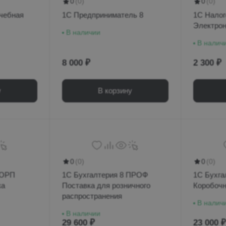
0
(0)
0
(0)
Учебная
1С Предприниматель 8
1С Налог
Электрон
В наличии
В налич
8 000 ₽
2 300 ₽
у
В корзину
0
(0)
0
(0)
КОРП
1С Бухгалтерия 8 ПРОФ
1С Бухга
ка
Поставка для розничного
Коробочн
распространения
В налич
В наличии
29 600 ₽
23 000 ₽