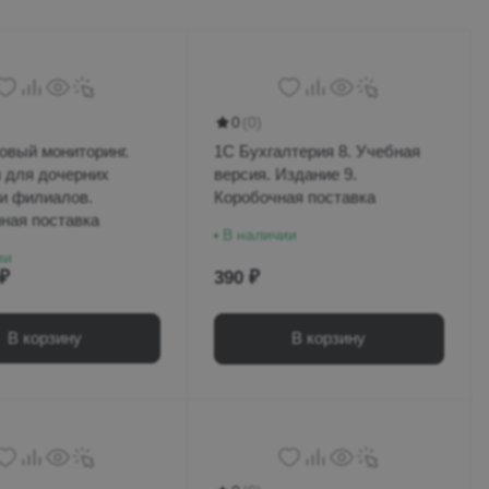
0
(0)
овый мониторинг.
1С Бухгалтерия 8. Учебная
 для дочерних
версия. Издание 9.
и филиалов.
Коробочная поставка
ная поставка
В наличии
ии
 ₽
390 ₽
В корзину
В корзину