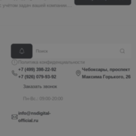
с учётом задач вашей компании.
ов высокого уровня по внедрению,
Политика конфиденциальности
+7 (499) 398-22-92
Чебоксары, проспект
+7 (926) 079-93-92
Максима Горького, 26
Заказать звонок
Пн-Вс.: 09:00-20:00
info@nsdigital-
official.ru