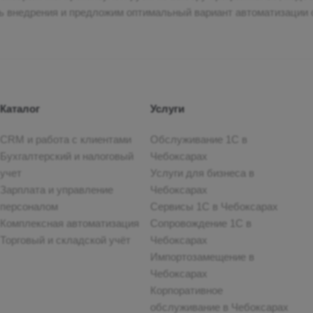
ь внедрения и предложим оптимальный вариант автоматизации 
айзинговый партнёр 1С, а наша команда состоит из специалист
ждению систем 1С для бизнеса.
Каталог
Услуги
CRM и работа с клиентами
Обслуживание 1С в
Бухгалтерский и налоговый
Чебоксарах
учет
Услуги для бизнеса в
Зарплата и управление
Чебоксарах
персоналом
Сервисы 1С в Чебоксарах
Комплексная автоматизация
Сопровождение 1С в
Торговый и складской учёт
Чебоксарах
Импортозамещение в
Чебоксарах
Корпоративное
обслуживание в Чебоксарах