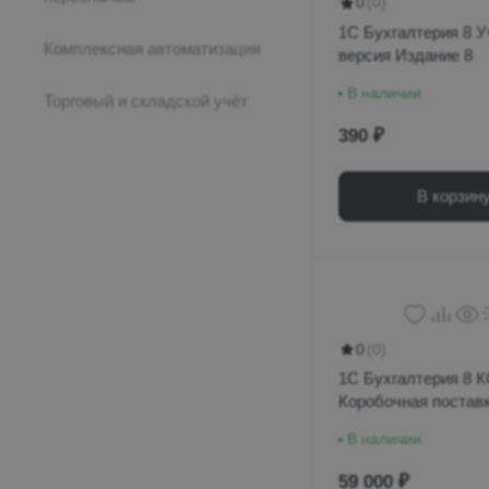
0
(0)
1С Бухгалтерия 8 
Комплексная автоматизация
версия Издание 8
В наличии
Торговый и складской учёт
390 ₽
В корзин
0
(0)
1С Бухгалтерия 8 
Коробочная постав
В наличии
59 000 ₽