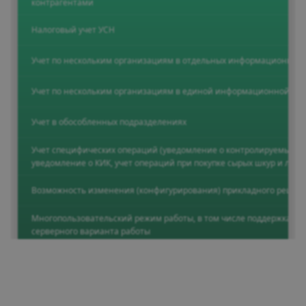
контрагентами
Налоговый учет УСН
Учет по нескольким организациям в отдельных информационных 
Учет по нескольким организациям в единой информационной баз
Учет в обособленных подразделениях
Учет специфических операций (уведомление о контролируемых сд
уведомление о КИК, учет операций при покупке сырых шкур и лома 
Возможность изменения (конфигурирования) прикладного решен
Многопользовательский режим работы, в том числе поддержка кл
серверного варианта работы
Работа территориально распределенных информационных баз