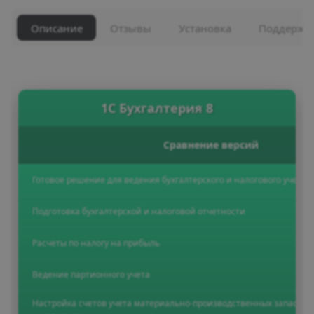
Описание
Отзывы
Установка
Поддержк
1С Бухгалтерия 8
Сравнение версий
Готовое решение для ведения бухгалтерского и налогового учета
Подготовка бухгалтерской и налоговой отчетности
Расчеты по налогу на прибыль
Ведение партионного учета
Настройка счетов учета материально-производственных запасов и