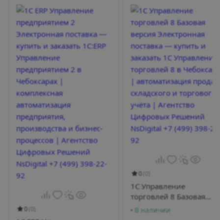
заработной платы и кадровый учёт.
Регламентированная
отчётность
Автоматическая подготовка отчётов,
электронная сдача через интернет, контроль
сроков и статусов обработки.
0
(0)
1С Управление
торговлей 8 Базовая
версия Электронная
0
(0)
В наличии
поставка