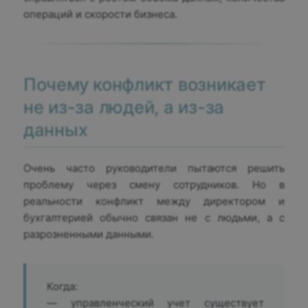
операций и скорости бизнеса.
Почему конфликт возникает
не из-за людей, а из-за
данных
Очень часто руководители пытаются решить
проблему через смену сотрудников. Но в
реальности конфликт между директором и
бухгалтерией обычно связан не с людьми, а с
разрозненными данными.
Когда:
— управленческий учет существует