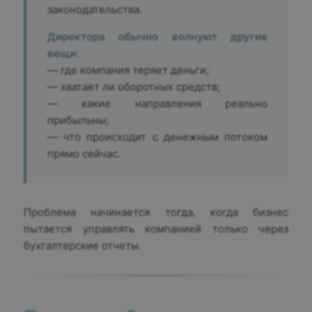
законодательства.
Директора обычно волнуют другие
вещи:
— где компания теряет деньги;
— хватает ли оборотных средств;
— какие направления реально
прибыльны;
— что происходит с денежным потоком
прямо сейчас.
Проблема начинается тогда, когда бизнес
пытается управлять компанией только через
бухгалтерские отчеты.