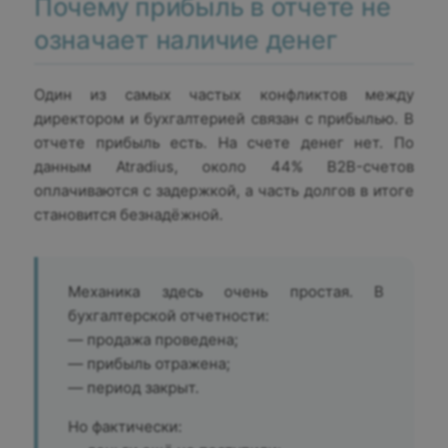
Почему прибыль в отчете не
означает наличие денег
Один из самых частых конфликтов между
директором и бухгалтерией связан с прибылью. В
отчете прибыль есть. На счете денег нет. По
данным Atradius, около 44% B2B-счетов
оплачиваются с задержкой, а часть долгов в итоге
становится безнадёжной.
Механика здесь очень простая. В
бухгалтерской отчетности:
— продажа проведена;
— прибыль отражена;
— период закрыт.
Но фактически: