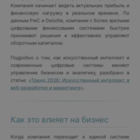
Компания начинает видеть актуальную прибыль и
финансовую нагрузку в реальном времени. По
данным PwC и Deloitte, компании с более зрелыми
цифровыми финансовыми системами быстрее
принимают решения и эффективнее управляют
оборотным капиталом.
Подробно о том, как искусственный интеллект и
современные цифровые системы меняют
управление бизнесом и аналитику, разобрано в
статье:
«Тренд 2026: Искусственный интеллект в
веб-разработке и маркетинге»
.
Как это влияет на бизнес
Когда компания переходит к единой системе