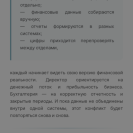
отдельно;
— финансовые данные собираются
вручную;
— отчеты формируются в разных
системах;
— цифры приходится перепроверять
между отделами,
каждый начинает видеть свою версию финансовой
реальности. Директор ориентируется на
денежный поток и прибыльность бизнеса.
Бухгалтерия — на корректную отчетность и
закрытые периоды. И пока данные не объединены
внутри одной системы, этот конфликт будет
повторяться снова и снова.