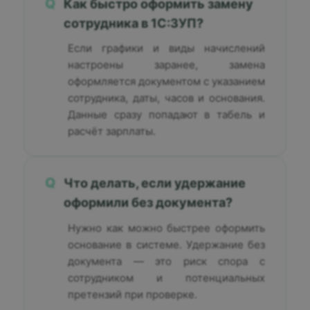
Q
Как быстро оформить замену
сотрудника в 1С:ЗУП?
Если графики и виды начислений
настроены заранее, замена
оформляется документом с указанием
сотрудника, даты, часов и основания.
Данные сразу попадают в табель и
расчёт зарплаты.
Q
Что делать, если удержание
оформили без документа?
Нужно как можно быстрее оформить
основание в системе. Удержание без
документа — это риск спора с
сотрудником и потенциальных
претензий при проверке.