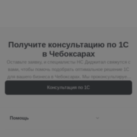
Получите консультацию по 1С
в Чебоксарах
Оставьте заявку, и специалисты НС Диджитал свяжутся с
вами, чтобы помочь подобрать оптимальное решение 1С
для вашего бизнеса в Чебоксарах. Мы проконсультируем
по выбору программы 1С, подберём подходящую
Консультация по 1С
лицензию, рассчитаем стоимость внедрения и предложим
оптимальный вариант автоматизации с учётом задач
вашей компании. НС Диджитал — франчайзинговый
партнёр 1С, а наша команда состоит из специалистов
Помощь
высокого уровня по внедрению, настройке и
сопровождению систем 1С для бизнеса.