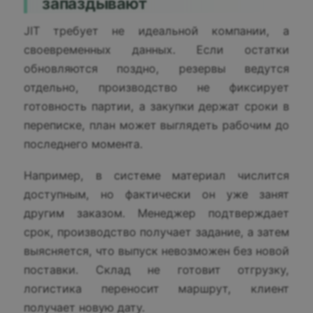
запаздывают
JIT требует не идеальной компании, а
своевременных данных. Если остатки
обновляются поздно, резервы ведутся
отдельно, производство не фиксирует
готовность партии, а закупки держат сроки в
переписке, план может выглядеть рабочим до
последнего момента.
Например, в системе материал числится
доступным, но фактически он уже занят
другим заказом. Менеджер подтверждает
срок, производство получает задание, а затем
выясняется, что выпуск невозможен без новой
поставки. Склад не готовит отгрузку,
логистика переносит маршрут, клиент
получает новую дату.