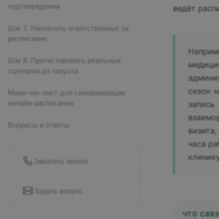
подтверждения
ведёт расп
Шаг 7. Назначить ответственных за
расписание
Наприм
Шаг 8. Протестировать реальные
медици
сценарии до запуска
админис
сезон 
Мини-чек-лист для синхронизации
онлайн-расписания
запись
взаимо
Вопросы и ответы
визита,
часа ра
клинику
Заказать звонок
Задать вопрос
ЧТО СВЯ