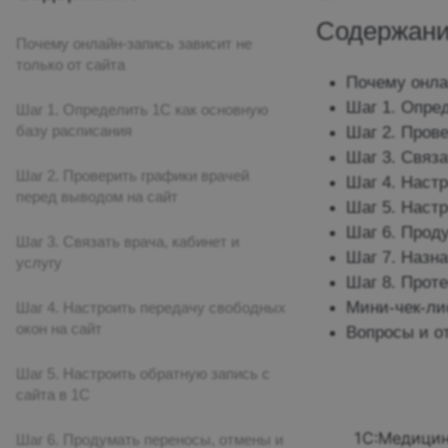
Содержан
Почему онлайн-запись зависит не
только от сайта
Почему онла
Шаг 1. Опре
Шаг 1. Определить 1С как основную
Шаг 2. Пров
базу расписания
Шаг 3. Связа
Шаг 2. Проверить графики врачей
Шаг 4. Наст
перед выводом на сайт
Шаг 5. Настр
Шаг 6. Прод
Шаг 3. Связать врача, кабинет и
Шаг 7. Назн
услугу
Шаг 8. Прот
Мини-чек-ли
Шаг 4. Настроить передачу свободных
окон на сайт
Вопросы и о
Шаг 5. Настроить обратную запись с
сайта в 1С
1С:Медицин
Шаг 6. Продумать переносы, отмены и