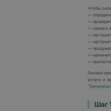
Чтобы онла
— определи
— проверит
— связать в
— настроит
— настроит
— продумат
— назначит
— протести
Онлайн-зап
услугу и 
“Записатьс
Шаг 