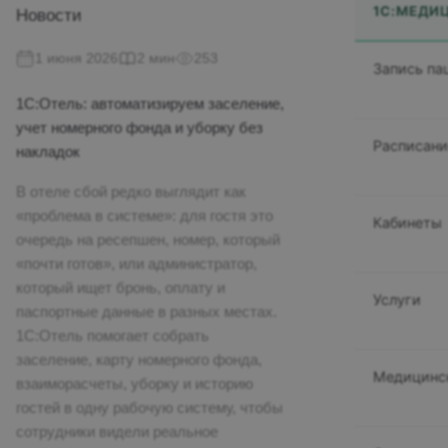
1С:МЕДИ
Новости
1 июня 2026
2 мин
253
Запись па
1С:Отель: автоматизируем заселение,
учет номерного фонда и уборку без
Расписани
накладок
В отеле сбой редко выглядит как
«проблема в системе»: для гостя это
Кабинеты
очередь на ресепшен, номер, который
«почти готов», или администратор,
который ищет бронь, оплату и
Услуги
паспортные данные в разных местах.
1С:Отель помогает собрать
заселение, карту номерного фонда,
Медицинс
взаиморасчеты, уборку и историю
гостей в одну рабочую систему, чтобы
сотрудники видели реальное