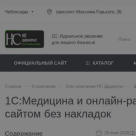
Чебоксары
проспект Максима Горького, 26
1С: Идеальное решение
для вашего бизнеса!
ОФИЦИАЛЬНЫЙ САЙТ
КАТАЛОГ
Главная
—
О компании
—
Блог компании НС Диджитал
—
1С:Медицина и онлайн-ра
сайтом без накладок
Содержание
25 мая 2026