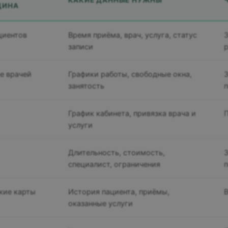
ЦИНА
циентов
Время приёма, врач, услуга, статус
З
записи
р
е врачей
Графики работы, свободные окна,
З
занятость
п
График кабинета, привязка врача и
П
услуги
Длительность, стоимость,
З
специалист, ограничения
п
кие карты
История пациента, приёмы,
В
оказанные услуги