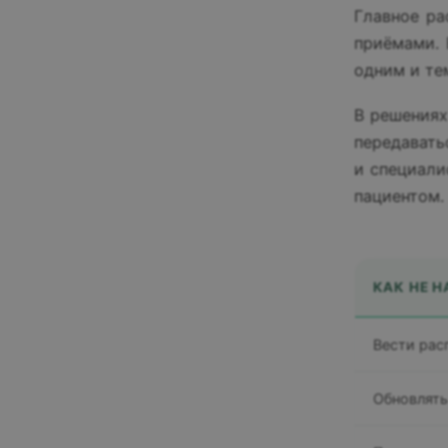
Главное ра
приёмами. 
одним и те
В решениях
передавать
и специали
пациентом. (
КАК НЕ Н
Вести расп
Обновлять