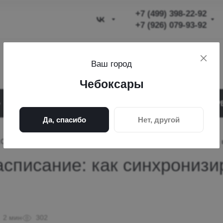
+7 (499) 398-22-92
+7 (926) 079-93-92
+7 (499) 398-22-92
Ваш город
+7 (926) 079-93-92
Чебоксары
Чебоксары
проспект Максима
АКЦИИ
УСЛУГИ
О КОМПАНИИ
СЕР
Горького, 26
Да, спасибо
Нет, другой
Пн-Вс. 09:00-20:00
1С:Медицина и онлайн-расписание: как синхронизировать графики 
info@nsdigital-official.ru
списание: как синхронизи
2 мин
302