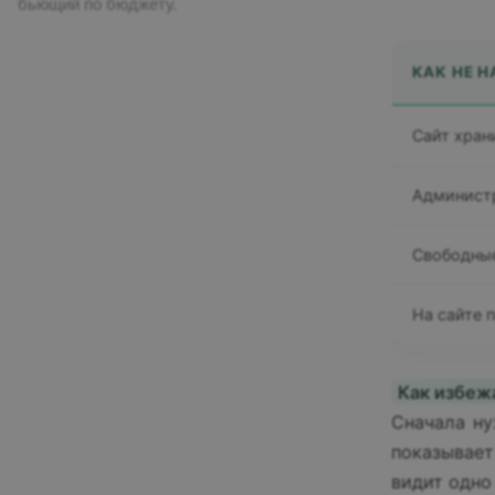
бьющий по бюджету.
КАК НЕ Н
Сайт хран
Администр
Свободные
На сайте 
Как избеж
Сначала ну
показывает
видит одно