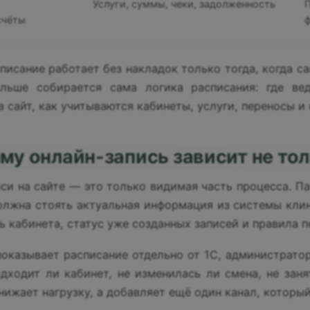
Услуги, суммы, чеки, задолженность
П
счёты
писание работает без накладок только тогда, когда с
альше собирается сама логика расписания: где ве
а сайт, как учитываются кабинеты, услуги, переносы и
му онлайн-запись зависит не тол
си на сайте — это только видимая часть процесса. Па
лжна стоять актуальная информация из системы клини
ь кабинета, статус уже созданных записей и правила п
показывает расписание отдельно от 1С, администрато
одходит ли кабинет, не изменилась ли смена, не заня
снижает нагрузку, а добавляет ещё один канал, которы