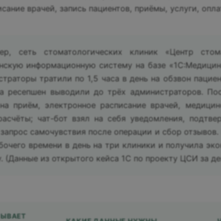
исание врачей, запись пациентов, приёмы, услуги, опл
ер, сеть стоматологических клиник «Центр стом
нскую информационную систему на базе «1С:Медицина
траторы тратили по 1,5 часа в день на обзвон пацие
на ресепшен выводили до трёх администраторов. По
 на приём, электронное расписание врачей, медицин
расчёты; чат-бот взял на себя уведомления, подтве
 запрос самочувствия после операции и сбор отзывов.
бочего времени в день на три клиники и получила эк
. (Данные из открытого кейса 1С по проекту ЦСИ за д
ЗЫВАЕТ
КАКИЕ ДАННЫЕ НУЖНЫ