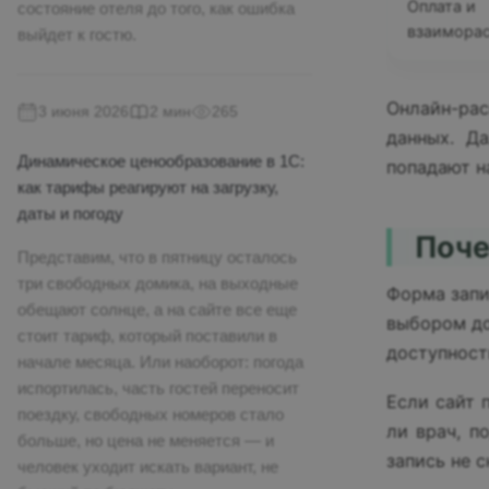
Оплата и
состояние отеля до того, как ошибка
взаимора
выйдет к гостю.
Онлайн-рас
3 июня 2026
2 мин
265
данных. Д
Динамическое ценообразование в 1С:
попадают н
как тарифы реагируют на загрузку,
даты и погоду
Поче
Представим, что в пятницу осталось
три свободных домика, на выходные
Форма запи
обещают солнце, а на сайте все еще
выбором до
стоит тариф, который поставили в
доступност
начале месяца. Или наоборот: погода
испортилась, часть гостей переносит
Если сайт 
поездку, свободных номеров стало
ли врач, п
больше, но цена не меняется — и
запись не 
человек уходит искать вариант, не