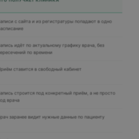
аписи с сайта и из регистратуры попадают в одно
асписание
апись идёт по актуальному графику врача, без
ересечений по времени
риём ставится в свободный кабинет
апись строится под конкретный приём, а не просто
од врача
рач заранее видит нужные данные по пациенту