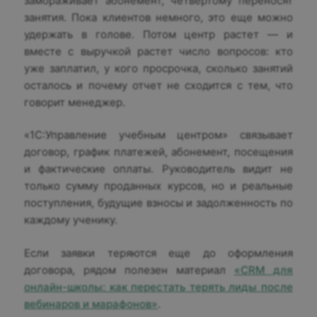
замораживает абонемент, четвертому переносят
занятия. Пока клиентов немного, это еще можно
удержать в голове. Потом центр растет — и
вместе с выручкой растет число вопросов: кто
уже заплатил, у кого просрочка, сколько занятий
осталось и почему отчет не сходится с тем, что
говорит менеджер.
«1С:Управление учебным центром» связывает
договор, график платежей, абонемент, посещения
и фактические оплаты. Руководитель видит не
только сумму проданных курсов, но и реальные
поступления, будущие взносы и задолженность по
каждому ученику.
Если заявки теряются еще до оформления
договора, рядом полезен материал
«CRM для
онлайн-школы: как перестать терять лиды после
вебинаров и марафонов»
.