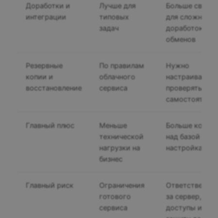
Доработки и
Лучше для
Больше свобо
интеграции
типовых
для сложных
задач
доработок и
обменов
Резервные
По правилам
Нужно
копии и
облачного
настраивать и
восстановление
сервиса
проверять
самостоятель
Главный плюс
Меньше
Больше контр
технической
над базой и
нагрузки на
настройками
бизнес
Главный риск
Ограничения
Ответственно
готового
за сервер,
сервиса
доступы и