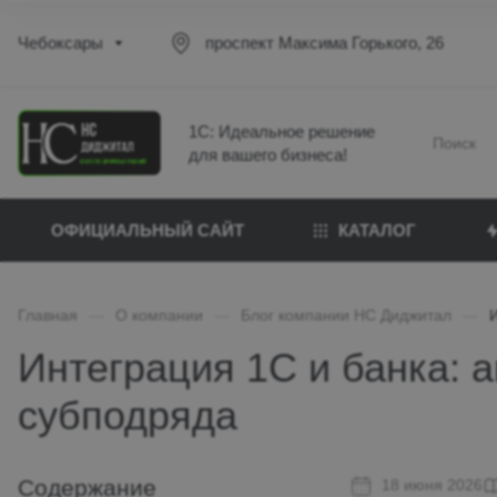
Чебоксары
проспект Максима Горького, 26
1С: Идеальное решение
для вашего бизнеса!
ОФИЦИАЛЬНЫЙ САЙТ
КАТАЛОГ
Главная
—
О компании
—
Блог компании НС Диджитал
—
Интеграция 1С и банка: 
субподряда
Содержание
18 июня 2026