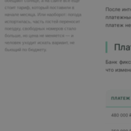
обещают солнце, а на сайте все еще
стоит тариф, который поставили в
После инт
начале месяца. Или наоборот: погода
платежные
испортилась, часть гостей переносит
платеж не
поездку, свободных номеров стало
больше, но цена не меняется — и
человек уходит искать вариант, не
Пла
бьющий по бюджету.
Банк фикс
что измен
ПЛАТЕЖ
480 000 