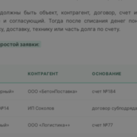
должны быть объект, контрагент, договор, счет и
 и согласующий. Тогда после списания денег пон
у, доставку, технику или часть долга по счету.
ростой заявки:
КОНТРАГЕНТ
ОСНОВАНИЕ
ерный»
ООО «БетонПоставка»
счет №184
 №14
ИП Соколов
договор субподряд
ный»
ООО «Логистика+»
счет №77